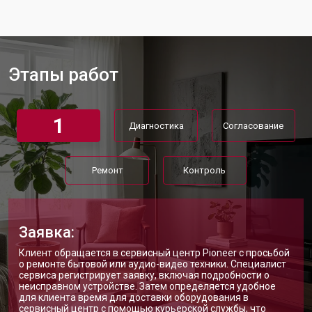
Замена матрицы телевизора Pioneer
от 5500 ₽
Заказать
Прошивка телевизора Pioneer
от 3900 ₽
Заказать
Этапы работ
Замена трансформаторов
от 4800 ₽
Заказать
подсветки
1
Диагностика
Согласование
Ремонт
Контроль
Заявка:
Клиент обращается в сервисный центр Pioneer с просьбой
о ремонте бытовой или аудио-видео техники. Специалист
сервиса регистрирует заявку, включая подробности о
неисправном устройстве. Затем определяется удобное
для клиента время для доставки оборудования в
сервисный центр с помощью курьерской службы, что