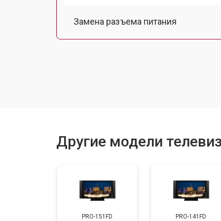
Замена разъема питания
Замена шлейфа матрицы
Замена аудиоразъема
Замена USB порта
Другие модели телевиз
Замена HDMI порта
Замена модуля Wi-Fi
PRO-151FD
PRO-141FD