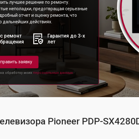
ить лучшее решение по ремонту.
ытые неполадки, предотвращая серьезные
дробный отчет и оценку ремонта, что
о дальнейших действиях.
с ремонт
Гарантия до 3-х
обращения
лет
править заявку
 на обработку моих
персональных данных.
телевизора Pioneer PDP-SX4280