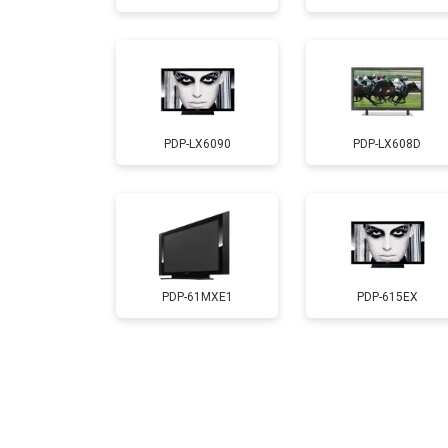
Замена лампы подсветки
Ремонт блока управления
PDP-LX6090
PDP-LX608D
Замена блока питания
Замена матрицы
Прошивка
PDP-61MXE1
PDP-615EX
Замена трансформаторов подсветк