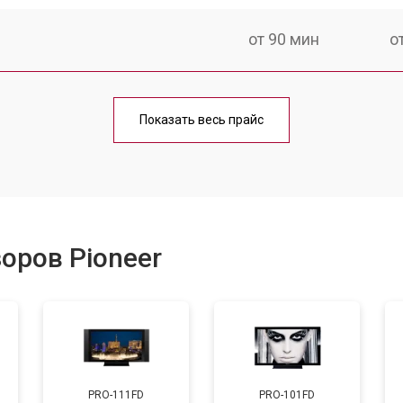
от 90 мин
о
от 70 мин
о
Показать весь прайс
от 80 мин
о
от 50 мин
о
оров Pioneer
от 80 мин
о
от 70 мин
о
PRO-111FD
PRO-101FD