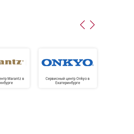
нтр Marantz в
Сервисный центр Onkyo в
Сервисный
инбурге
Екатеринбурге
Екате