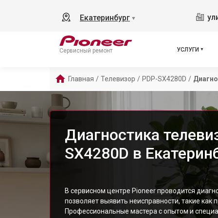
ул
Екатеринбург
▼
УСЛУГИ
Сервисный ремонт
Главная
/
Телевизор
/
PDP-SX4280D
/
Диагно
Диагностика телевиз
SX4280D в Екатерин
В сервисном центре Pioneer проводится диагн
позволяет выявить неисправности, такие как 
Профессиональные мастера с опытом и специ