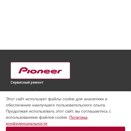
Сервисный ремонт
ВЫБЕРИ СВОЙ ГОРОД
Этот сайт использует файлы cookie для аналитики и
Прошивка телевизора PDP-6100HD Pioneer в
Краснодаре
обеспечения наилучшего пользовательского опыта.
Прошивка телевизора PDP-6100HD Pioneer в
Ростове-на-
Продолжая использовать этот сайт, вы соглашаетесь с
Дону
использованием файлов cookie.
Политика
Прошивка телевизора PDP-6100HD Pioneer в
Нижнем
конфиденциальности
Новгороде