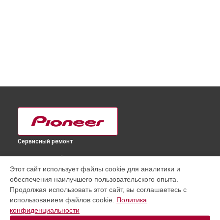
Сервисный ремонт
ВЫБЕРИ СВОЙ ГОРОД
Этот сайт использует файлы cookie для аналитики и
Замена трансформаторов подсветки телевизора PDP-
обеспечения наилучшего пользовательского опыта.
6020FD Pioneer в
Краснодаре
Продолжая использовать этот сайт, вы соглашаетесь с
Замена трансформаторов подсветки телевизора PDP-
использованием файлов cookie.
Политика
6020FD Pioneer в
Ростове-на-Дону
конфиденциальности
Замена трансформаторов подсветки телевизора PDP-