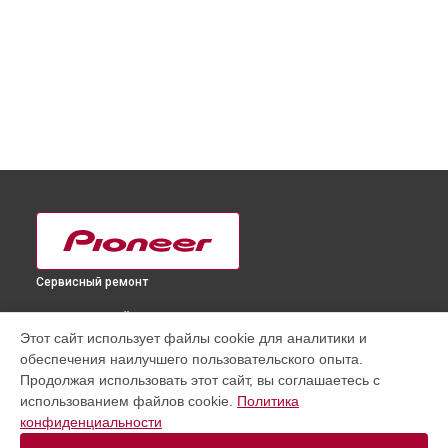
Сервисный ремонт
ВЫБЕРИ СВОЙ ГОРОД
Этот сайт использует файлы cookie для аналитики и
Замена HDMI порта телевизора PDP-50MXE20 Pioneer в
обеспечения наилучшего пользовательского опыта.
Краснодаре
Продолжая использовать этот сайт, вы соглашаетесь с
Замена HDMI порта телевизора PDP-50MXE20 Pioneer в
использованием файлов cookie.
Политика
Ростове-на-Дону
конфиденциальности
Замена HDMI порта телевизора PDP-50MXE20 Pioneer в