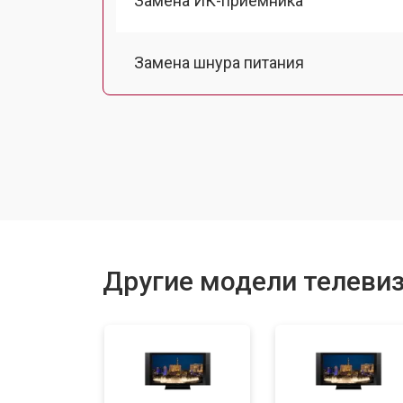
Замена ИК-приемника
Замена шнура питания
Замена разъема питания
Замена шлейфа матрицы
Замена аудиоразъема
Другие модели телевиз
Замена USB порта
Замена модуля Wi-Fi