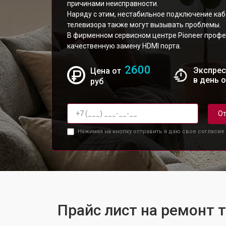
причинами неисправности.
Наряду с этим, нестабильное подключение каб
телевизора также могут вызывать проблемы.
В фирменном сервисном центре Pioneer проф
качественную замену HDMI порта.
2600
Экспрес
Цена от
в день 
руб
От
Нажимая на кнопку отправить я даю свое согласие
Прайс лист на ремонт 