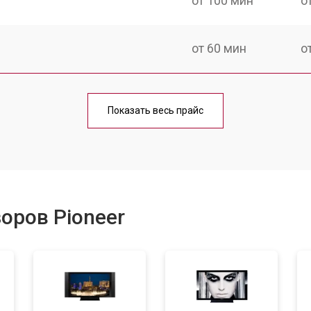
от 100 мин
о
от 60 мин
о
от 90 мин
о
Показать весь прайс
от 70 мин
о
от 80 мин
о
оров Pioneer
от 50 мин
о
от 70 мин
о