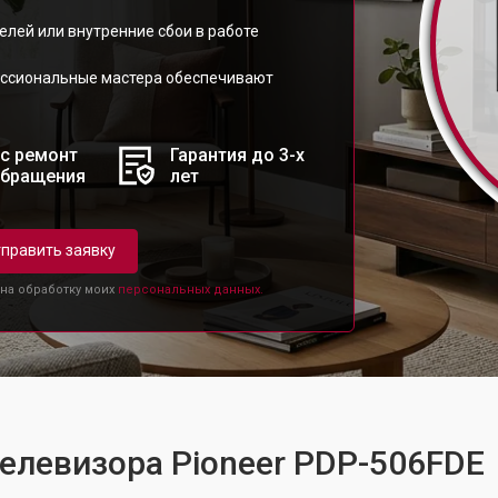
елей или внутренние сбои в работе
ессиональные мастера обеспечивают
с ремонт
Гарантия до 3-х
обращения
лет
править заявку
 на обработку моих
персональных данных.
телевизора Pioneer PDP-506FDE