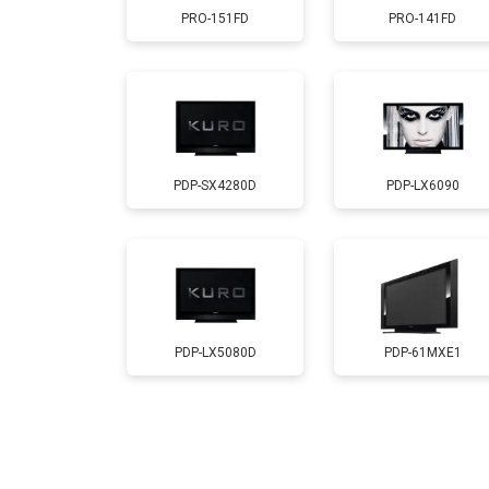
PRO-151FD
PRO-141FD
Замена лампы подсветки
Ремонт блока управления
PDP-SX4280D
PDP-LX6090
Замена блока питания
Замена матрицы
Прошивка
PDP-LX5080D
PDP-61MXE1
Замена трансформаторов подсветк