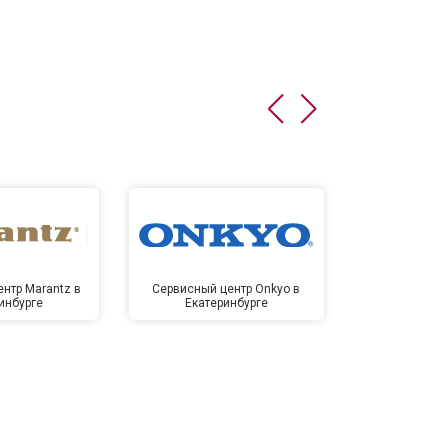
нтр Marantz в
Сервисный центр Onkyo в
Сервисный
инбурге
Екатеринбурге
Екате