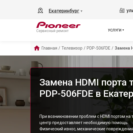
ул
Екатеринбург
▼
УСЛУГИ
Сервисный ремонт
Главная
/
Телевизор
/
PDP-506FDE
/
Замена 
Замена HDMI порта т
PDP-506FDE в Екате
При возникновении проблем с HDMI портом на 
центр предоставляет необходимую помощь.
Физический износ, механические повреждения