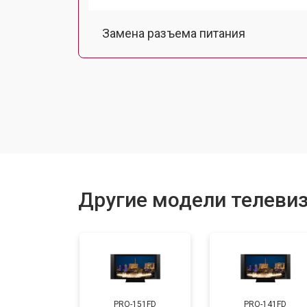
Замена разъема питания
Замена шлейфа матрицы
Замена аудиоразъема
Замена USB порта
Другие модели телевиз
Замена HDMI порта
Замена модуля Wi-Fi
PRO-151FD
PRO-141FD