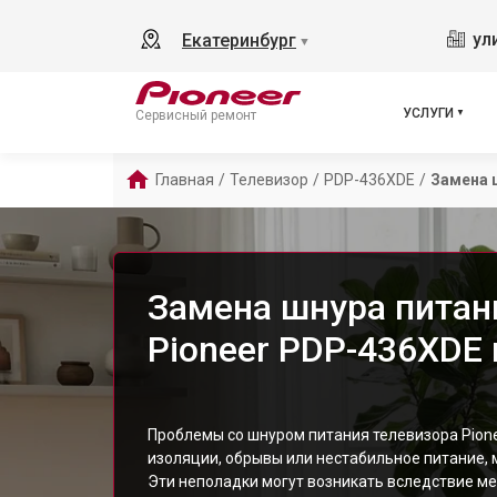
ул
Екатеринбург
▼
УСЛУГИ
Сервисный ремонт
Главная
/
Телевизор
/
PDP-436XDE
/
Замена 
Замена шнура питан
Pioneer PDP-436XDE 
Проблемы со шнуром питания телевизора Pion
изоляции, обрывы или нестабильное питание, 
Эти неполадки могут возникать вследствие ме