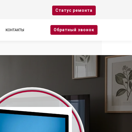
Cтатус ремонта
Oбратный звонок
КОНТАКТЫ