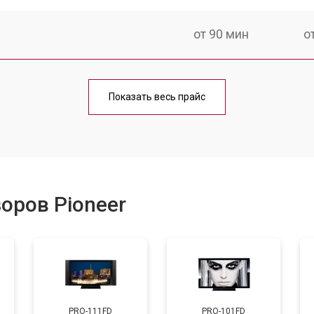
от 90 мин
о
от 70 мин
о
Показать весь прайс
от 80 мин
о
от 50 мин
о
оров Pioneer
от 80 мин
о
от 70 мин
о
PRO-111FD
PRO-101FD