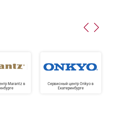
нтр Marantz в
Сервисный центр Onkyo в
Сервисный
инбурге
Екатеринбурге
Екате