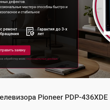
нных дефектов.
ссиональные мастера способны быстро и
безопасное и стабильное
с ремонт
Гарантия до 3-х
обращения
лет
править заявку
 на обработку моих
персональных данных.
телевизора Pioneer PDP-436XDE