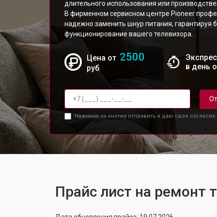
длительного использования или производстве
В фирменном сервисном центре Pioneer профе
надежно заменить шнур питания, гарантируя 
функционирование вашего телевизора.
2500
Экспрес
Цена от
в день 
руб
От
Нажимая на кнопку отправить я даю свое согласие
Прайс лист на ремонт 
Дата обновления прайса: 19.07.2026