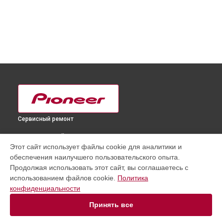
Сервисный ремонт
ВЫБЕРИ СВОЙ ГОРОД
Этот сайт использует файлы cookie для аналитики и
Замена шнура питания телевизора PDP-436SXE Pioneer в
обеспечения наилучшего пользовательского опыта.
Краснодаре
Продолжая использовать этот сайт, вы соглашаетесь с
Замена шнура питания телевизора PDP-436SXE Pioneer в
использованием файлов cookie.
Политика
Ростове-на-Дону
конфиденциальности
Замена шнура питания телевизора PDP-436SXE Pioneer в
Нижнем Новгороде
Принять все
Замена шнура питания телевизора PDP-436SXE Pioneer в
Новосибирске