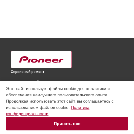
Сервисный ремонт
ВЫБЕРИ СВОЙ ГОРОД
Этот сайт использует файлы cookie для аналитики и
Замена лампы подсветки телевизора PDP-435FDE Pioneer в
обеспечения наилучшего пользовательского опыта.
Краснодаре
Продолжая использовать этот сайт, вы соглашаетесь с
Замена лампы подсветки телевизора PDP-435FDE Pioneer в
использованием файлов cookie.
Политика
Ростове-на-Дону
конфиденциальности
Замена лампы подсветки телевизора PDP-435FDE Pioneer в
Нижнем Новгороде
Принять все
Замена лампы подсветки телевизора PDP-435FDE Pioneer в
Новосибирске