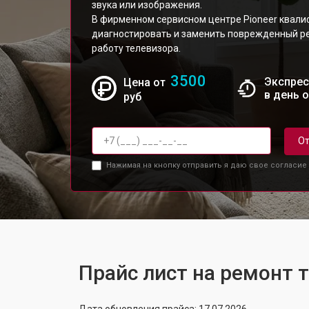
звука или изображения.
В фирменном сервисном центре Pioneer квал
диагностировать и заменить поврежденный р
работу телевизора.
3500
Экспрес
Цена от
в день 
руб
От
Нажимая на кнопку отправить я даю свое согласие
Прайс лист на ремонт 
Дата обновления прайса: 17.07.2026