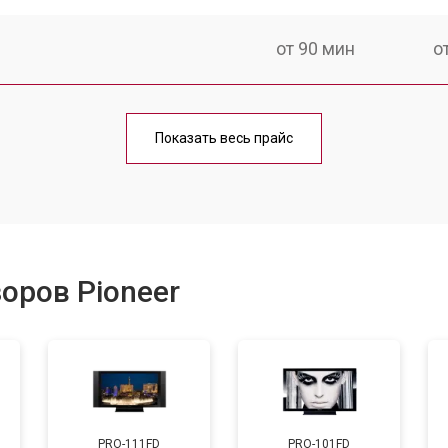
от 90 мин
о
от 70 мин
о
Показать весь прайс
от 80 мин
о
от 50 мин
о
оров Pioneer
от 80 мин
о
от 70 мин
о
PRO-111FD
PRO-101FD