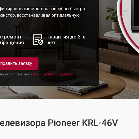
ифицированные мастера способны быстро
езистор, восстанавливая оптимальную
с ремонт
Гарантия до 3-х
обращения
лет
править заявку
 на обработку моих
персональных данных.
телевизора Pioneer KRL-46V