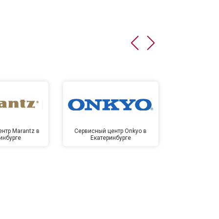
нтр Marantz в
Сервисный центр Onkyo в
Сервисный
инбурге
Екатеринбурге
Екате