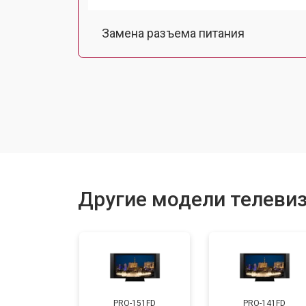
Замена разъема питания
Замена шлейфа матрицы
Замена аудиоразъема
Замена USB порта
Другие модели телевиз
Замена HDMI порта
Замена модуля Wi-Fi
PRO-151FD
PRO-141FD