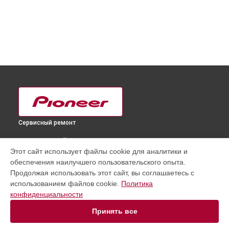
Сервисный ремонт
ВЫБЕРИ СВОЙ ГОРОД
Этот сайт использует файлы cookie для аналитики и
Замена резистора телевизора KRL-32V Pioneer в
обеспечения наилучшего пользовательского опыта.
Краснодаре
Продолжая использовать этот сайт, вы соглашаетесь с
Замена резистора телевизора KRL-32V Pioneer в
Ростове-
использованием файлов cookie.
Политика
на-Дону
конфиденциальности
Замена резистора телевизора KRL-32V Pioneer в
Нижнем
Новгороде
Принять все
Замена резистора телевизора KRL-32V Pioneer в
Новосибирске