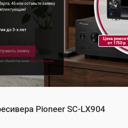
арта, 46 или оставьте заявку
омплектующие!
ия до 3-х лет
Цена ремон
от 1750 р.
править заявку
 на обработку моих
персональных
ресивера Pioneer SC-LX904