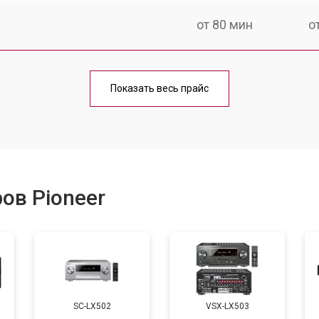
от 80 мин
о
от 100 мин
о
Показать весь прайс
ов Pioneer
SC-LX502
VSX-LX503