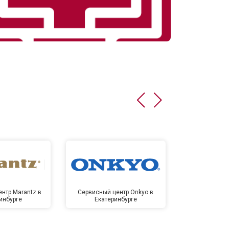
нтр Marantz в
Сервисный центр Onkyo в
Сервисный
инбурге
Екатеринбурге
Екате