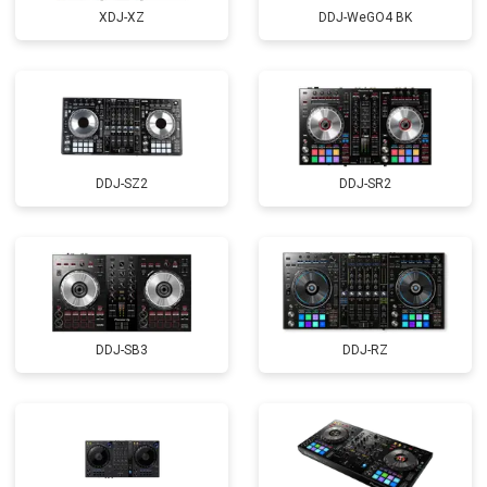
XDJ-XZ
DDJ-WeGO4 BK
DDJ-SZ2
DDJ-SR2
DDJ-SB3
DDJ-RZ