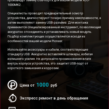
произведут замену USB-порта для вашей модели XDJ-
1000MK2.
Специалисты проводят предварительный осмотр
устройства, диагностируют точную причину неисправности, а
затем выполняют замену USB-разъёма. Для монтажа
применяется специализированный инструмент, позволяющий
аккуратно отсоединять и устанавливать новый модуль.
Подбор комплектующих осуществляется исходя из
особенностей вашей модели Pioneer.
Используйте аксессуары и кабели, соответствующие
стандарту USB. Аккуратно вставляйте штекеры, избегая
излишнего усилия. Не допускайте проникновения влаги
внутрь корпуса устройства, это защитит USB-порт от
короткого замыкания и коррозии.
1000
Цена от
руб
Экспресс ремонт в день обращения