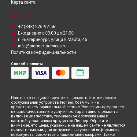
Карта сайта
Ремонт DJ контроллера XDJ-1000 MK4 Pioneer в
Красноярске
КОНТАКТЫ
Ремонт DJ контроллера XDJ-1000 MK4 Pioneer в
Перми
Ремонт DJ контроллера XDJ-1000 MK4 Pioneer в
+7 (343) 226-97-56
Ульяновске
Ежедневно с 09:00 до 21:00
Ремонт DJ контроллера XDJ-1000 MK4 Pioneer в
Кирове
г. Екатеринбург, улица 8 Марта, 46
Ремонт DJ контроллера XDJ-1000 MK4 Pioneer в
Москве
info@pioneer-services.ru
Политика конфиденциальности
Ремонт DJ контроллера XDJ-1000 MK4 Pioneer в
Санкт-
Петербурге
Способы оплаты
Наш центр специализируется на ремонте и техническом
обслуживании устройств Pioneer. Хотя мы и не
представляем официальный сервис Pioneer, мы предлагаем
высококачественные услуги постгарантийного ремонта,
включая диагностику, техническое обслуживание и
настройку различных продуктов Пионер. Обратите
внимание, что цены, указанные на нашем сайте, не являются
окончательными; для получения актуальной информации,
пожалуйста, свяжитесь с нашими менеджерами. Также