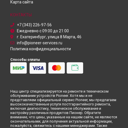
Карта сайта
Ремонт DJ контроллера XDJ-1000 MK2 Pioneer в
Красноярске
КОНТАКТЫ
Ремонт DJ контроллера XDJ-1000 MK2 Pioneer в
Перми
Ремонт DJ контроллера XDJ-1000 MK2 Pioneer в
+7 (343) 226-97-56
Ульяновске
Ежедневно с 09:00 до 21:00
Ремонт DJ контроллера XDJ-1000 MK2 Pioneer в
Кирове
г. Екатеринбург, улица 8 Марта, 46
Ремонт DJ контроллера XDJ-1000 MK2 Pioneer в
Москве
info@pioneer-services.ru
Политика конфиденциальности
Ремонт DJ контроллера XDJ-1000 MK2 Pioneer в
Санкт-
Петербурге
Способы оплаты
Наш центр специализируется на ремонте и техническом
обслуживании устройств Pioneer. Хотя мы и не
представляем официальный сервис Pioneer, мы предлагаем
высококачественные услуги постгарантийного ремонта,
включая диагностику, техническое обслуживание и
настройку различных продуктов Пионер. Обратите
внимание, что цены, указанные на нашем сайте, не являются
окончательными; для получения актуальной информации,
пожалуйста, свяжитесь с нашими менеджерами. Также