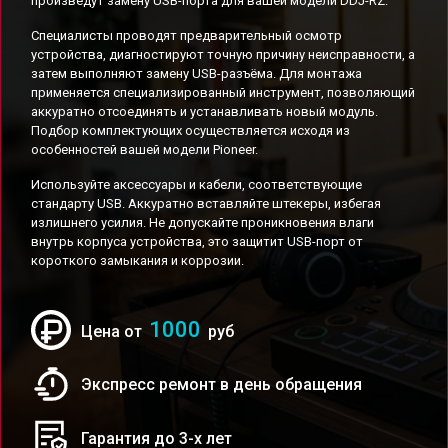
произведут замену USB-порта для вашей модели DDJ-RZ.
Специалисты проводят предварительный осмотр
устройства, диагностируют точную причину неисправности, а
затем выполняют замену USB-разъёма. Для монтажа
применяется специализированный инструмент, позволяющий
аккуратно отсоединять и устанавливать новый модуль.
Подбор комплектующих осуществляется исходя из
особенностей вашей модели Pioneer.
Используйте аксессуары и кабели, соответствующие
стандарту USB. Аккуратно вставляйте штекеры, избегая
излишнего усилия. Не допускайте проникновения влаги
внутрь корпуса устройства, это защитит USB-порт от
короткого замыкания и коррозии.
1000
Цена от
руб
Экспресс ремонт в день обращения
Гарантия до 3-х лет