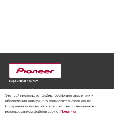
Сервисный ремонт
ВЫБЕРИ СВОЙ ГОРОД
Этот сайт использует файлы cookie для аналитики и
Ремонт или замена фейдеров и регуляторов DJ
обеспечения наилучшего пользовательского опыта.
контроллера DDJ-RZ Pioneer в
Краснодаре
Продолжая использовать этот сайт, вы соглашаетесь с
Ремонт или замена фейдеров и регуляторов DJ
использованием файлов cookie.
Политика
контроллера DDJ-RZ Pioneer в
Ростове-на-Дону