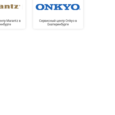
нтр Marantz в
Сервисный центр Onkyo в
Сервисный
инбурге
Екатеринбурге
Екате