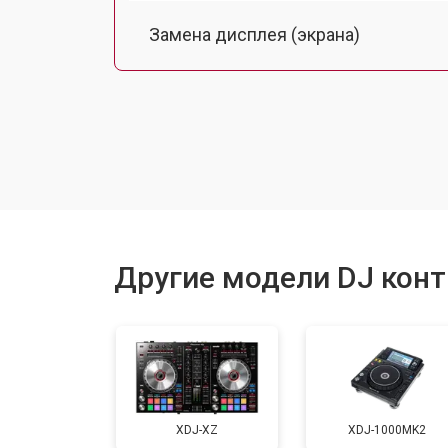
Замена дисплея (экрана)
Замена корпуса
Замена аудиоразъема
Замена USB порта
Другие модели DJ конт
Ремонт блока питания
Ремонт или замена фейдеров и рег
XDJ-XZ
XDJ-1000MK2