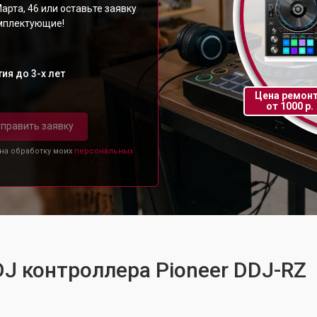
арта, 46 или оставьте заявку
омплектующие!
ия до 3-х лет
Цена ремон
от 1000 р.
править заявку
 на обработку моих
персональных
DJ контроллера Pioneer DDJ-RZ