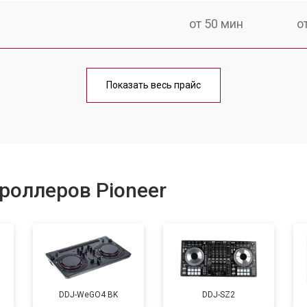
от 50 мин
о
от 70 мин
о
Показать весь прайс
от 40 мин
о
от 60 мин
о
роллеров Pioneer
от 50 мин
о
уляторов
от 60 мин
о
DDJ-WeGO4 BK
DDJ-SZ2